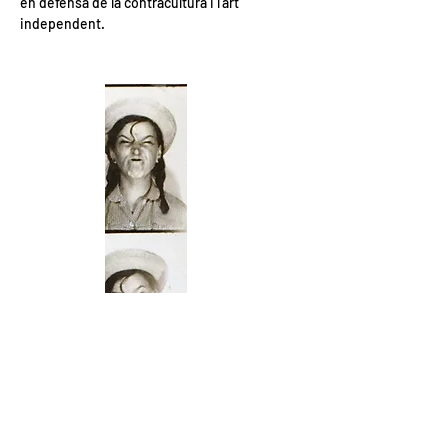
en defensa de la contracultura i l'art
Respecte a les arts visuals és 
independent.
investigadora i fotògrafa. L'última 
publicació és “So many Freaks and not 
enough circuses” (2024). Exposa a diversos 
festivals com el Revela't (2018 i 2020) i 
participa en exposicions col·lectives com 
“Un cocodril sota el meu llit” comissariada 
per Gisela Chillida(2025). També ha creat 
curtmetratges com “Revival” (2024), 
“Survival” (2023) i “Memorial” (2022), 
galardonats a nivell internacional. Des del 
2024 és resident de Roca Umbert amb el 
projecte d’investigació “Nacionalitat 
Espanyola”, projecte que ha estat 
preseleccionat per a la beca de producció 
editorial de Can Basté i per a Bcn 
Producció 2025.