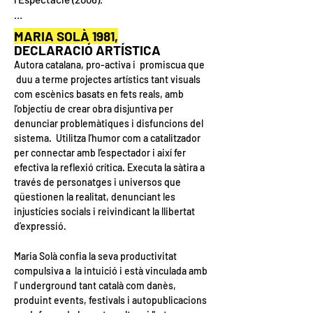
Pel que fa a les arts escèniques és 
MARIA SOLÀ
1981,
interpret i productora i ha rebut premis i 
DECLARACIÓ ARTÍSTICA
ajuts a escala europea. Cofunda “Las Feas” 
Autora catalana, pro-activa i promiscua que
(2002-2006), un col·lectiu artístic 
duu a terme projectes artístics tant visuals
d’espectacles deslocalitzats. El 2007 
com escènics basats en fets reals, amb
emigra a Dinamarca a on cofunda “The 
l’objectiu de crear obra disjuntiva per
Brunette bros.” (2008-2020), companyia 
denunciar problemàtiques i disfuncions del
que produeix més de quinze espectacles 
sistema. Utilitza l’humor com a catalitzador
alguns dels quals giren per Europa com 
per connectar amb l’espectador i així fer
efectiva la reflexió crítica. Executa la sàtira a
“the Brunette bros circus” (2013-2020) i 
través de personatges i universos que
“The Bluenette Sisters” (2011-2019). El 2018 
qüestionen la realitat, denunciant les
retorna a la costa catalana i crea “Mama 
injustícies socials i reivindicant la llibertat
Calypso”, projecte musical i produeix dos 
d’expressió.
discos, el “Disco d’Or” (2023) i “My Coconut” 
(2018). Aquest 2025 ha estrenat un 
Maria Solà
confia la seva productivitat
espectacle en solitari titulat “Fets Reals” i 
compulsiva a la intuició i
està vinculada amb
ha codirigit la primera edició del festival 
l' underground tant català com danès,
“Free the freaks” a Copenhaguen.

produint events, festivals i autopublicacions