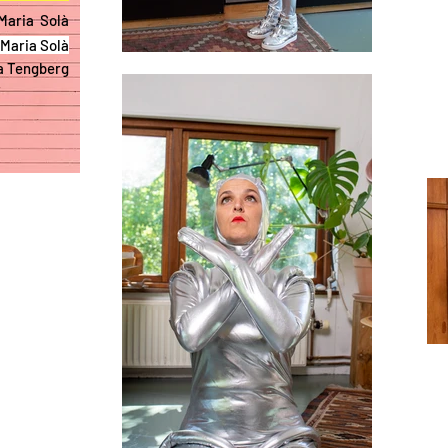
 Maria Solà
Maria Sol
à
a Tengberg