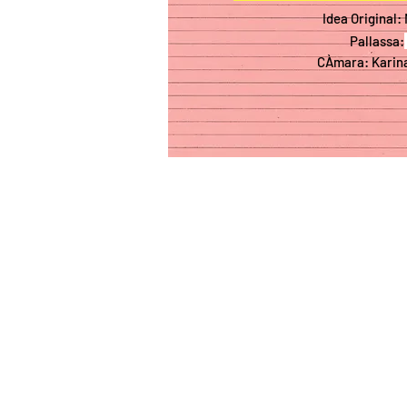
Idea Original
:
Pallassa:
CÀmara: Kar
in