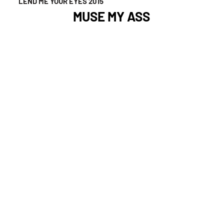
LEND ME YOUR EYES 2015
MUSE MY ASS
Any:
2017
Localització
:
VILASSAR DE MAR
Fotografa:
Karina Tengberg